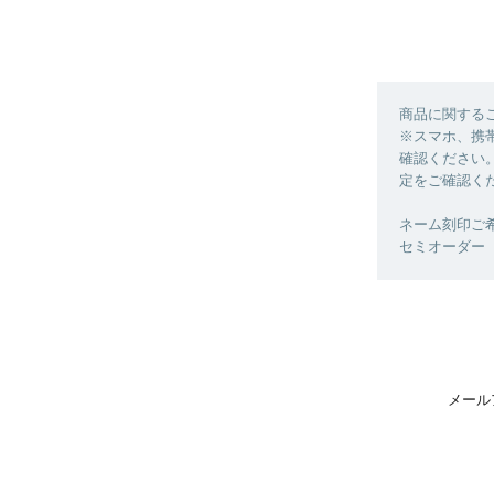
商品に関する
※スマホ、携
確認ください
定をご確認く
ネーム刻印ご
セミオーダー
メール