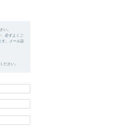
さい。
か、必ずよくご
ます。メール設
ください。